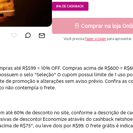
8% DE CASHBACK
Comprar na loja Onl
Você precisa
fazer o login
para aproveitar 
mpras até R$599 = 10% OFF. Compras acima de R$600 = R$60 
 possuem o selo "Seleção" O cupom possui limite de 1 uso p
mite de promoção e alterações sem aviso prévio. Confira as c
to não contempla o frete.
 até 60% de desconto no site, conforme a descrição de cad
sivas de desconto! Economize através do cashback netshoe
ma de R$75", ou leve dois por R$99. O frete grátis é indic