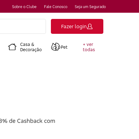
Sobre o Clube
Fale Conosco
Seja um Segurado
Fazer login
Casa &
+ ver
Pet
Decoração
todas
 8% de Cashback com