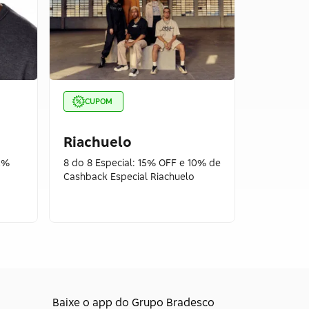
CUPOM
CUPOM
Riachuelo
Vivara
12%
8 do 8 Especial: 15% OFF e 10% de
Dia dos P
Cashback Especial Riachuelo
Relógios 
Seguros!
Baixe o app do Grupo Bradesco