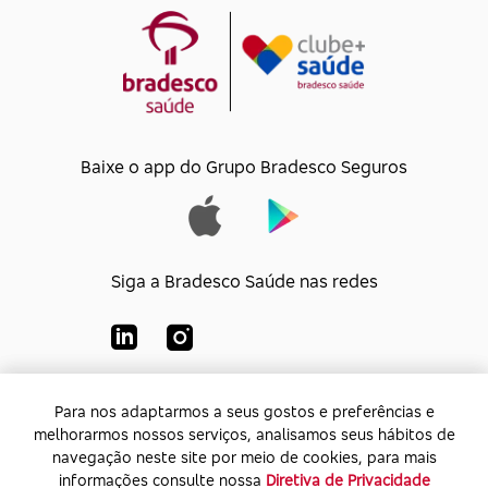
Baixe o app do Grupo Bradesco Seguros
Siga a Bradesco Saúde nas redes
Para nos adaptarmos a seus gostos e preferências e
Para nos adaptarmos a seus gostos e preferências e
Bradesco Saúde S/A
melhorarmos nossos serviços, analisamos seus hábitos de
melhorarmos nossos serviços, analisamos seus hábitos de
CNPJ:
92.693.118/0001-60
navegação neste site por meio de cookies, para mais
navegação neste site por meio de cookies, para mais
Endereço:
Av. Rio de Janeiro, 555 - Caju - Rio de
informações consulte nossa
informações consulte nossa
Diretiva de Privacidade
Diretiva de Privacidade