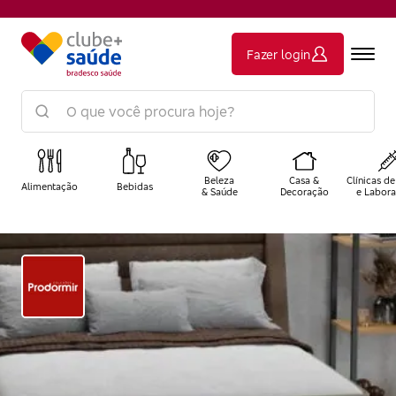
Fazer login
Beleza
Casa &
Clínicas de
Alimentação
Bebidas
& Saúde
Decoração
e Labora