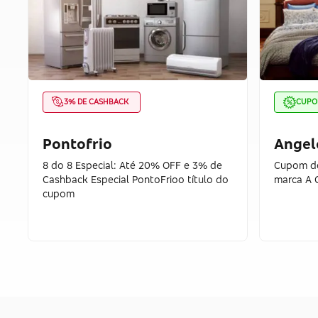
3% DE CASHBACK
CUP
Pontofrio
Angel
8 do 8 Especial: Até 20% OFF e 3% de
Cupom de
Cashback Especial PontoFrioo título do
marca A 
cupom