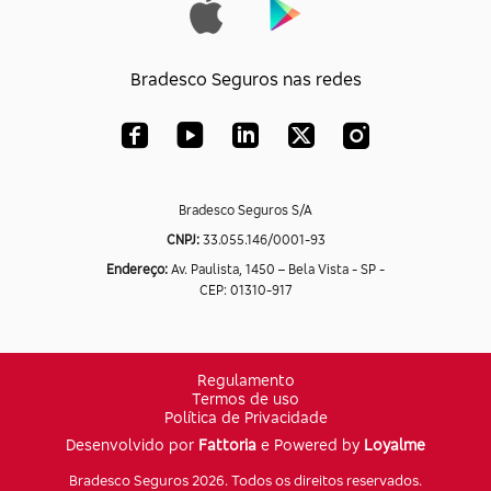
Bradesco Seguros nas redes
Bradesco Seguros S/A
CNPJ:
33.055.146/0001-93
Endereço:
Av. Paulista, 1450 – Bela Vista - SP -
CEP: 01310-917
Regulamento
Termos de uso
Política de Privacidade
Desenvolvido por
Fattoria
e Powered by
Loyalme
Bradesco Seguros 2026. Todos os direitos reservados.