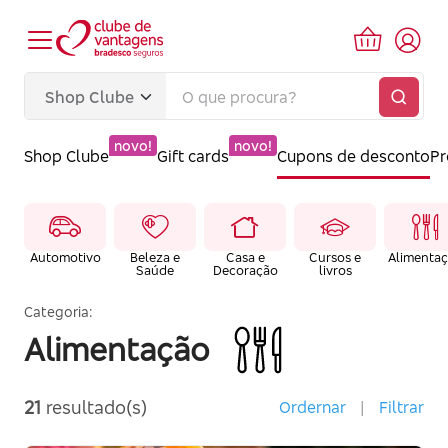
novo!
novo!
Shop Clube
Gift cards
Cupons de desconto
P
Automotivo
Beleza e
Casa e
Cursos e
Alimenta
Saúde
Decoração
livros
Categoria:
Alimentação
21
resultado(s)
Ordernar
|
Filtrar