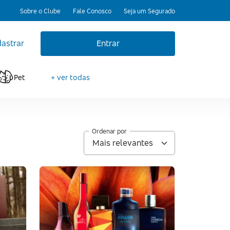
Sobre o Clube
Fale Conosco
Seja um Segurado
astrar
Entrar
Pet
+ ver todas
Ordenar por