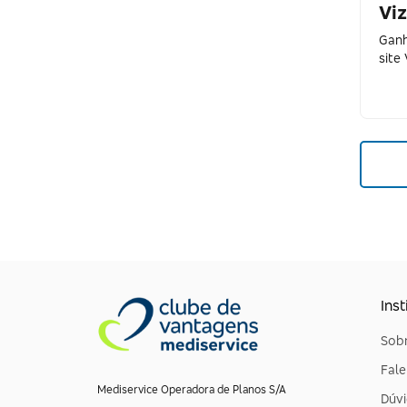
Estée Lauder
Vi
Ganh
Eudora
site
Forever Liss
GA.MA Italy
Granado
Gucci
HIT Terapias Holísticas
Jo Malone
L'Occitane au Brésil
Inst
Lavih Spa
Sobr
Leite de Rosas
Fal
Mediservice Operadora de Planos S/A
Dúvi
MAC Cosméticos