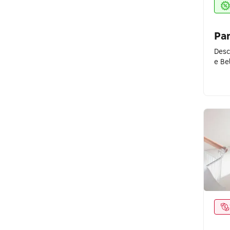
Bruna Tavares
Carolina Herrera
Pa
Cartier
Desc
e Be
Cicatrissim
Clinique
Creamy
Darrow
Dior
Doce Beleza
Drogaria Venâncio
Elens