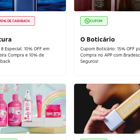
10% DE CASHBACK
CUPOM
tura
O Boticário
 8 Especial: 10% OFF em
Cupom Boticário: 15% OFF pa
eira Compra e 10% de
Compra no APP com Brades
hback
Seguros!