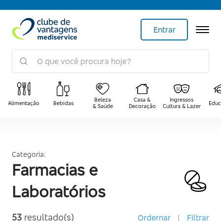
Entrar
Beleza
Casa &
Ingressos
Alimentação
Bebidas
Educ
& Saúde
Decoração
Cultura & Lazer
Categoria:
Farmacias e
Laboratórios
53
resultado(s)
Ordernar
|
Filtrar