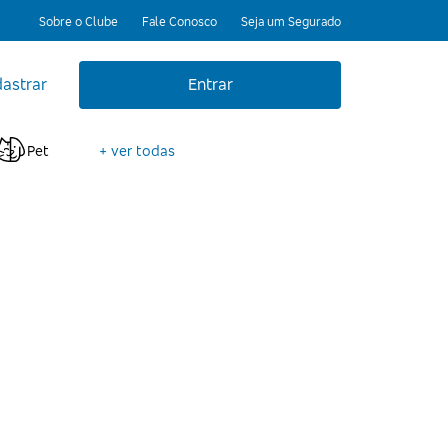
Sobre o Clube
Fale Conosco
Seja um Segurado
astrar
Entrar
Pet
+ ver todas