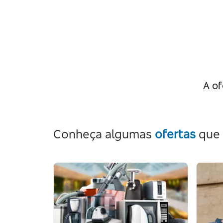
A of
Conheça algumas
ofertas
que 