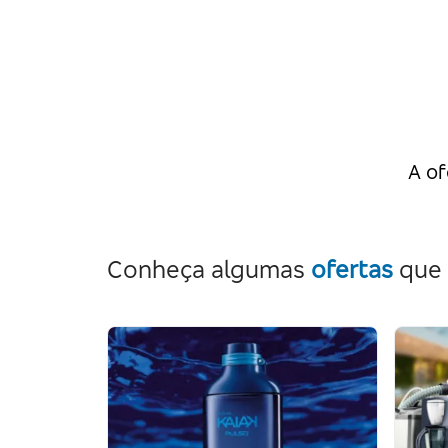
A of
Conheça algumas
ofertas
que 