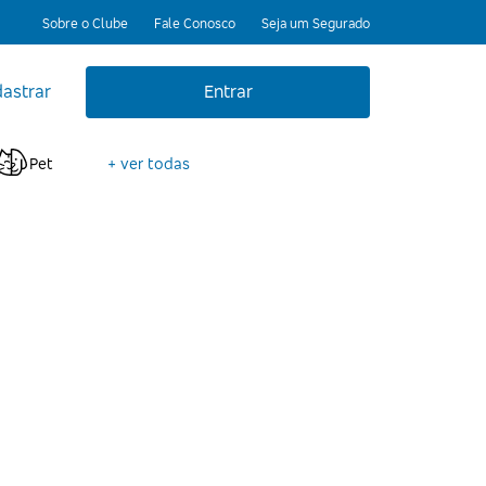
Sobre o Clube
Fale Conosco
Seja um Segurado
astrar
Entrar
Pet
+ ver todas