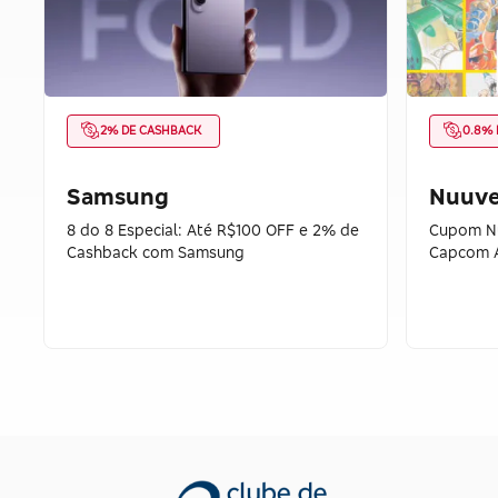
2% DE CASHBACK
0.8% 
Samsung
Nuuv
8 do 8 Especial: Até R$100 OFF e 2% de
Cupom N
Cashback com Samsung
Capcom A