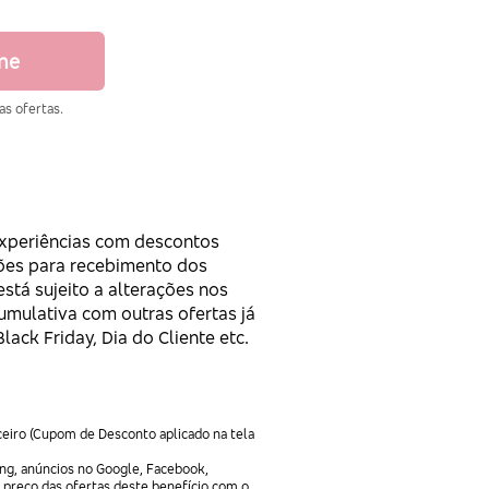
ine
as ofertas.
 Experiências com descontos
ções para recebimento dos
está sujeito a alterações nos
umulativa com outras ofertas já
ack Friday, Dia do Cliente etc.
ceiro (Cupom de Desconto aplicado na tela
ng, anúncios no Google, Facebook,
 preço das ofertas deste benefício com o