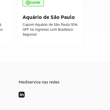
CUPOM
CUPOM
Aquário de São Paulo
Caraco
%
Cupom Aquário de São Paulo:10%
Cupom Ald
co
OFF no Ingresso com Bradesco
OFF em Pr
Seguros!
Mediservice nas redes