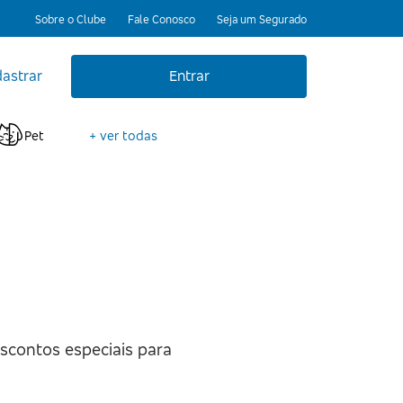
Sobre o Clube
Fale Conosco
Seja um Segurado
astrar
Entrar
Pet
+ ver todas
scontos especiais para