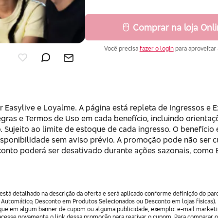
Comprar na loja Onl
Você precisa
fazer o login
para aproveitar 
r Easylive e Loyalme. A página está repleta de Ingressos e
Regras e Termos de Uso em cada benefício, incluindo orienta
. Sujeito ao limite de estoque de cada ingresso. O benefício 
isponibilidade sem aviso prévio. A promoção pode não ser c
sconto poderá ser desativado durante ações sazonais, como Bl
stá detalhado na descrição da oferta e será aplicado conforme definição do par
 Automático, Desconto em Produtos Selecionados ou Desconto em lojas físicas).
lique em algum banner de cupom ou alguma publicidade, exemplo: e-mail marketi
acesse novamente o link dessa promoção para reativar o cupom. Para comparar o